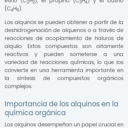
etino (C
H
), el propino (C
H
) y el butino
2
2
3
4
(C
H
).
4
6
Los alquinos se pueden obtener a partir de la
deshidrogenación de alquenos o a través de
reacciones de acoplamiento de haluros de
alquilo. Estos compuestos son altamente
reactivos y pueden someterse a una
variedad de reacciones químicas, lo que los
convierte en una herramienta importante en
la síntesis de compuestos orgánicos
complejos.
Importancia de los alquinos en la
química orgánica
Los alquinos desempeñan un papel crucial en