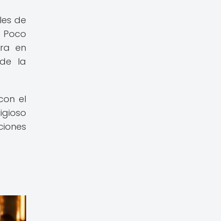
les de
. Poco
tra en
 de la
con el
igioso
ciones