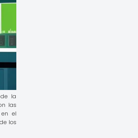
 de la
on las
 en el
de los