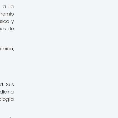
e a la
Premio
sica y
nes de
ímica,
d. Sus
dicina
ología