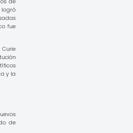
hos de
 logró
esadas
co fue
 Curie
tución
íficos
a y la
nuevos
ado de