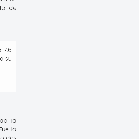
nto de
 7,6
e su
 de la
Fue la
do dos