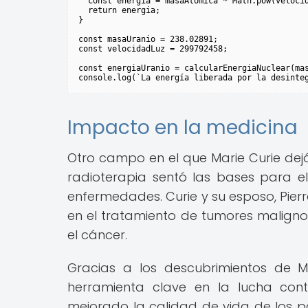
  const energia = masaAtomica * Math.pow(velocid
  return energia;

}

const masaUranio = 238.02891;

const velocidadLuz = 299792458;

const energiaUranio = calcularEnergiaNuclear(mas
Impacto en la medicina
Otro campo en el que Marie Curie dejó
radioterapia sentó las bases para el
enfermedades. Curie y su esposo, Pierre
en el tratamiento de tumores malignos
el cáncer.
Gracias a los descubrimientos de M
herramienta clave en la lucha con
mejorado la calidad de vida de los pa