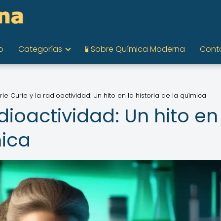
o
Categorías
🧪 Sobre Química Moderna
Cont
ie Curie y la radioactividad: Un hito en la historia de la química
dioactividad: Un hito en
mica