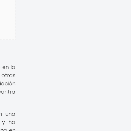
 en la
 otras
iación
contra
en una
s y ha
iza en