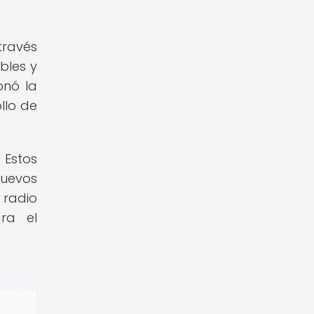
través
bles y
onó la
llo de
 Estos
nuevos
 radio
ara el