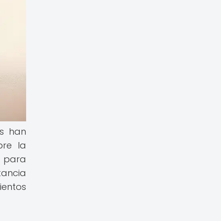
os han
bre la
s para
tancia
ientos