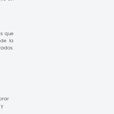
as que
sde la
zados.
orar
 y