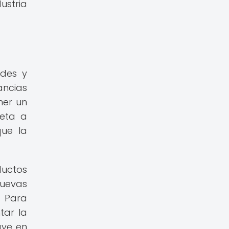
ustria
ades y
ancias
ner un
jeta a
que la
ductos
nuevas
. Para
tar la
ave en