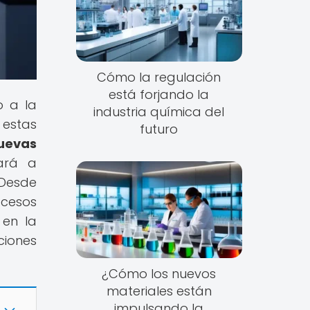
Cómo la regulación
está forjando la
o a la
industria química del
 estas
futuro
uevas
vará a
 Desde
ocesos
 en la
ciones
¿Cómo los nuevos
materiales están
impulsando la