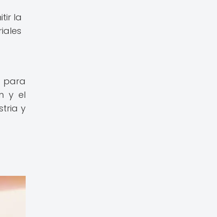
ir la
iales
o para
n y el
tria y