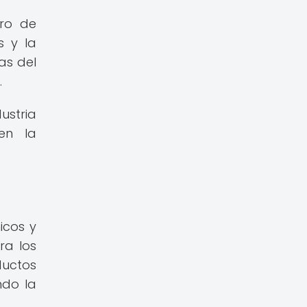
uro de
s y la
as del
.
ustria
en la
icos y
ra los
ductos
ndo la