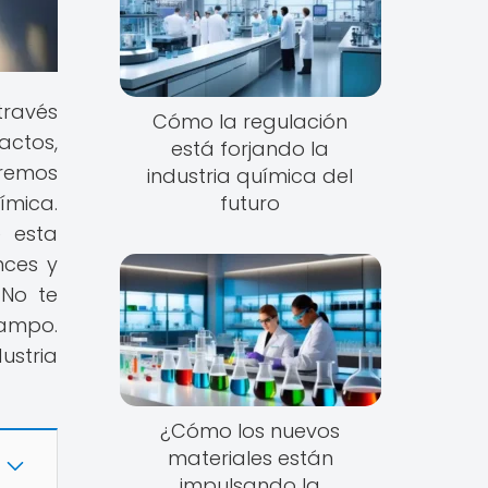
través
Cómo la regulación
actos,
está forjando la
eremos
industria química del
ímica.
futuro
e esta
nces y
 No te
campo.
ustria
¿Cómo los nuevos
materiales están
impulsando la