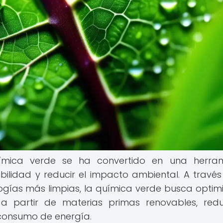
química verde se ha convertido en una herra
ilidad y reducir el impacto ambiental. A través
gías más limpias, la química verde busca optimi
 partir de materias primas renovables, redu
 consumo de energía.