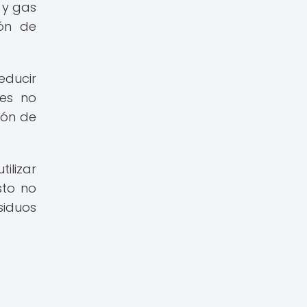
 y gas
ión de
educir
tes no
ión de
ilizar
sto no
siduos