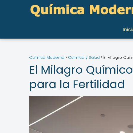
Inici
Química Moderna
Química y Salud
El Milagro Quí
El Milagro Químic
para la Fertilidad