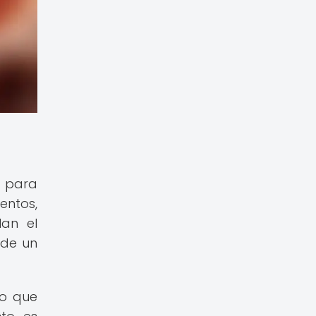
d para
entos,
lan el
 de un
lo que