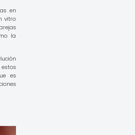
tas en
n vitro
arejas
omo la
lución
estos
ue es
ciones