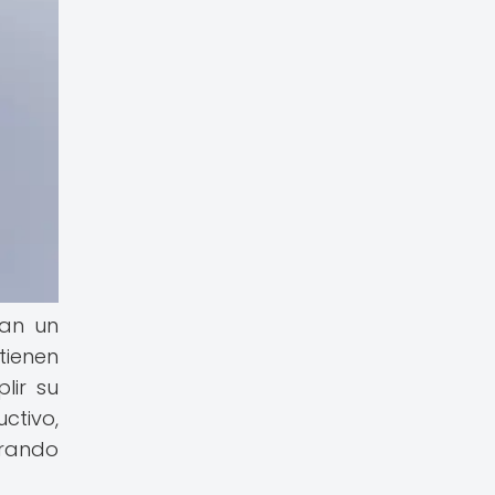
gan un
tienen
lir su
tivo,
orando