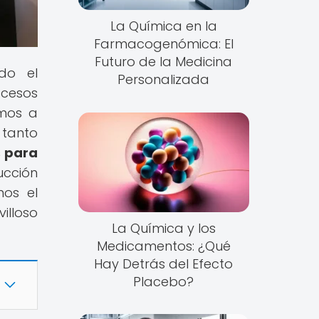
La Química en la
Farmacogenómica: El
Futuro de la Medicina
do el
Personalizada
ocesos
amos a
 tanto
s para
ucción
mos el
illoso
La Química y los
Medicamentos: ¿Qué
Hay Detrás del Efecto
Placebo?