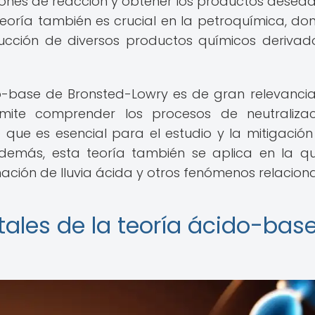
iones de reacción y obtener los productos desea
eoría también es crucial en la petroquímica, do
ducción de diversos productos químicos derivad
o-base de Bronsted-Lowry es de gran relevancia
rmite comprender los procesos de neutraliza
o que es esencial para el estudio y la mitigación
demás, esta teoría también se aplica en la q
ción de lluvia ácida y otros fenómenos relacion
les de la teoría ácido-bas