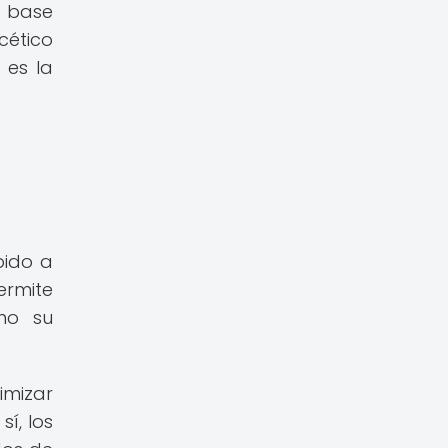
a base
cético
 es la
bido a
rmite
mo su
imizar
í, los