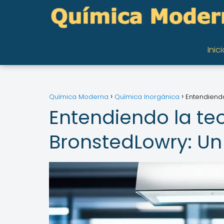
Inici
Química Moderna
Química Inorgánica
Entendiend
Entendiendo la te
BronstedLowry: U