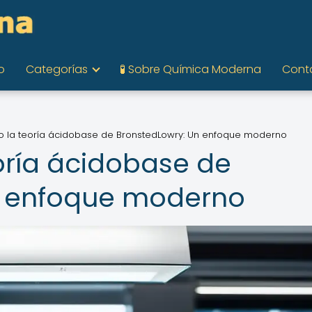
o
Categorías
🧪 Sobre Química Moderna
Cont
o la teoría ácidobase de BronstedLowry: Un enfoque moderno
oría ácidobase de
n enfoque moderno