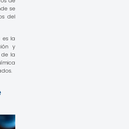
dos de
nde se
os del
 es la
ción y
 de la
uímica
ados.
e