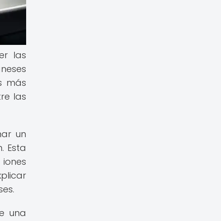
r las
aneses
as más
re las
nar un
. Esta
 iones
plicar
ses.
ue una