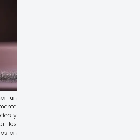
nen un
amente
tica y
ar los
tos en