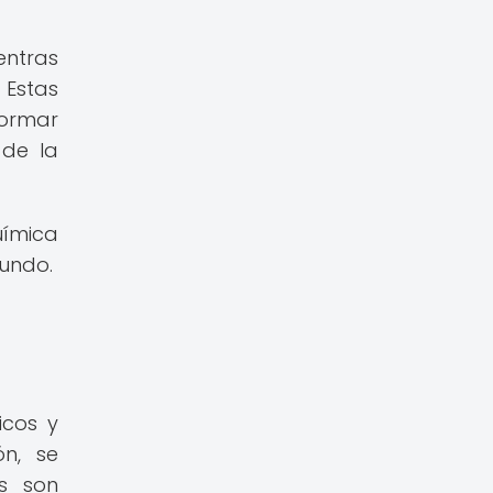
entras
 Estas
formar
 de la
uímica
undo.
icos y
ón, se
s son