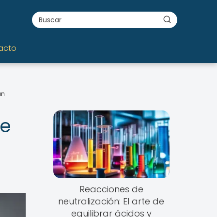
acto
án
de
Reacciones de
neutralización: El arte de
equilibrar ácidos y