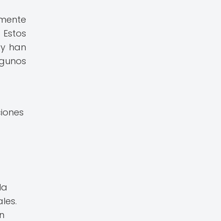
emente
 Estos
 y han
lgunos
ciones
la
les.
n