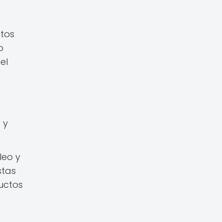
ntos
o
el
 y
leo y
stas
uctos