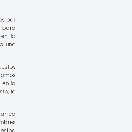
as por
) para
 en la
da uno
uestos
átomos
 en la
to, lo
gánica
ombres
stos,