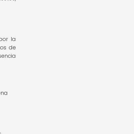
por la
pos de
sencia
ena
s