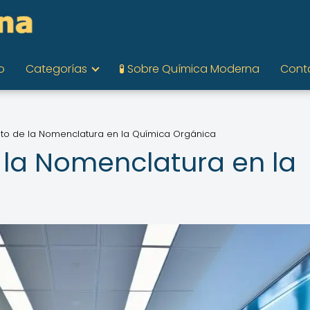
o
Categorías
🧪 Sobre Química Moderna
Cont
lto de la Nomenclatura en la Química Orgánica
e la Nomenclatura en la