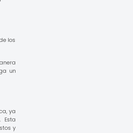
de los
manera
nga un
ca, ya
. Esta
stos y