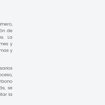
imero,
ión de
es. La
ames y
emas y
sarios
oceso,
arbono
ás, se
tar la