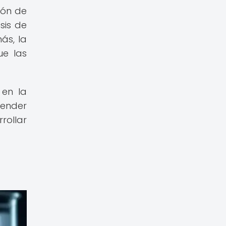
ión de
sis de
ás, la
ue las
 en la
render
rollar