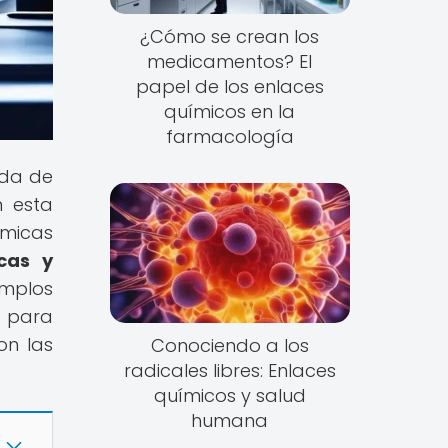
¿Cómo se crean los
medicamentos? El
papel de los enlaces
químicos en la
farmacología
nda de
n esta
ímicas
cas y
emplos
o para
on las
Conociendo a los
radicales libres: Enlaces
químicos y salud
humana