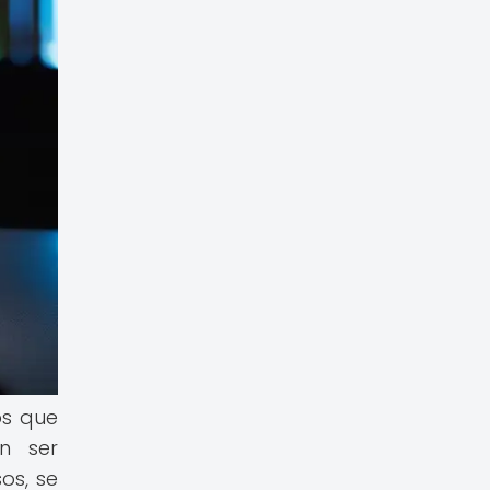
os que
n ser
os, se