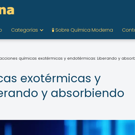
o
Categorías
🧪 Sobre Química Moderna
Cont
acciones químicas exotérmicas y endotérmicas: Liberando y absor
cas exotérmicas y
berando y absorbiendo