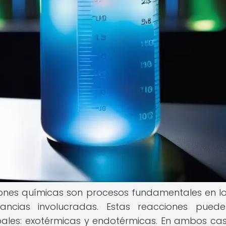
iones químicas son procesos fundamentales en l
ncias involucradas. Estas reacciones puede
pales: exotérmicas y endotérmicas. En ambos cas