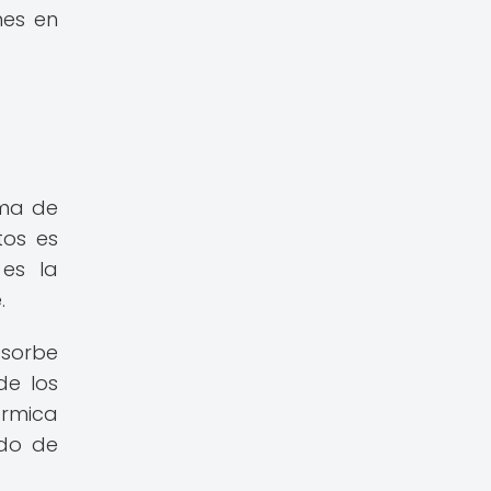
nes en
rma de
tos es
es la
.
bsorbe
de los
érmica
ido de