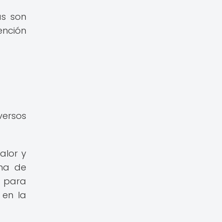
as son
ención
versos
alor y
ema de
s para
 en la