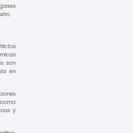
 gases
ión.
lictos
ímicas
as son
gía en
ciones
, como
onas y
litar,