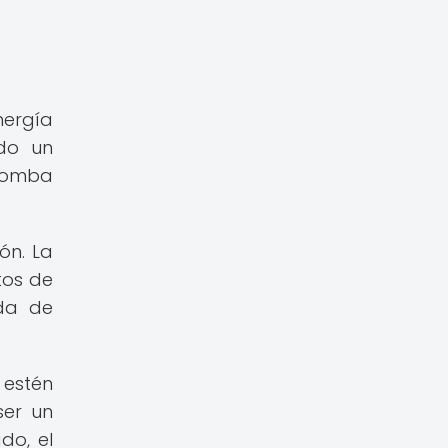
nergía
ndo un
 bomba
ón. La
tos de
nda de
 estén
ser un
do, el