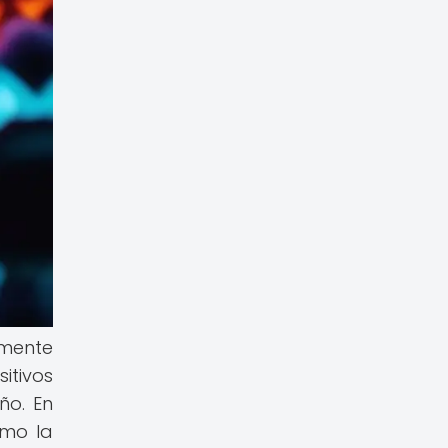
amente
itivos
ño. En
omo la