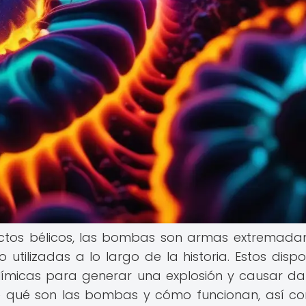
flictos bélicos, las bombas son armas extremad
utilizadas a lo largo de la historia. Estos dispos
uímicas para generar una explosión y causar da
lle qué son las bombas y cómo funcionan, así c