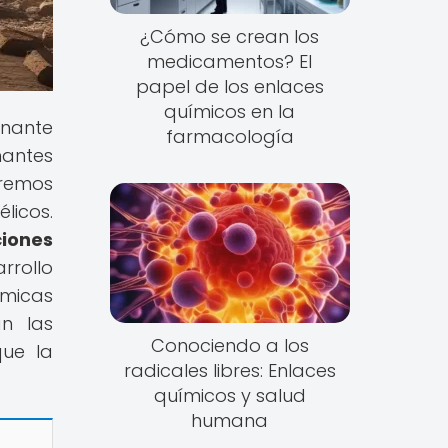
¿Cómo se crean los
medicamentos? El
papel de los enlaces
químicos en la
nante
farmacología
nantes
eremos
licos.
ciones
rrollo
ímicas
an las
Conociendo a los
que la
radicales libres: Enlaces
químicos y salud
humana