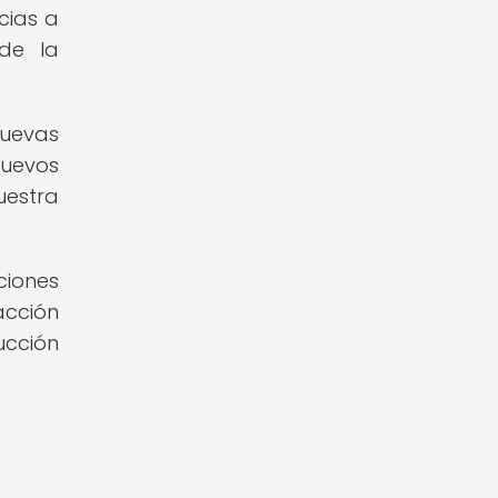
cias a
de la
nuevas
nuevos
uestra
ciones
acción
ucción