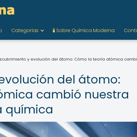
o
Categorías
🧪 Sobre Química Moderna
Cont
scubrimiento y evolución del átomo: Cómo la teoría atómica camb
evolución del átomo:
tómica cambió nuestra
a química