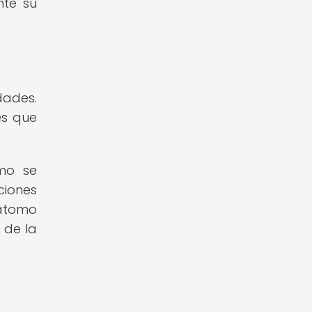
nte su
dades.
es que
ómo se
iones
 átomo
 de la