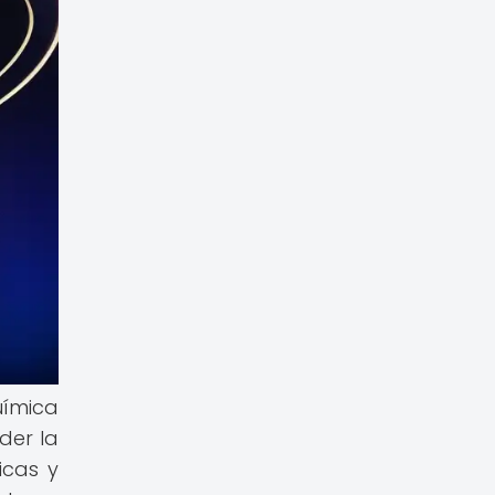
uímica
der la
icas y