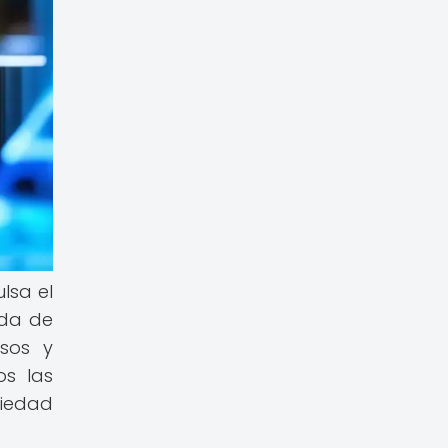
lsa el
nda de
esos y
os las
ciedad