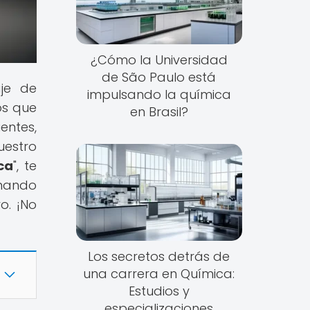
¿Cómo la Universidad
de São Paulo está
aje de
impulsando la química
os que
en Brasil?
entes,
uestro
ca
", te
onando
o. ¡No
Los secretos detrás de
una carrera en Química:
Estudios y
especializaciones