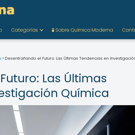
o
Categorías
🧪 Sobre Química Moderna
Cont
a
Desentrañando el Futuro: Las Últimas Tendencias en Investigació
Futuro: Las Últimas
estigación Química