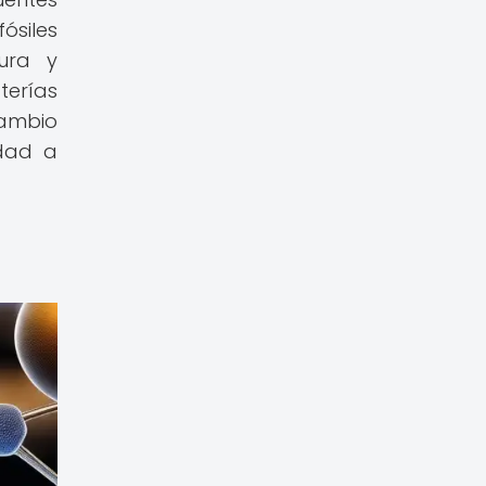
ósiles
ura y
terías
cambio
idad a