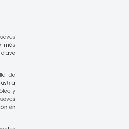
nuevos
os más
 clave
.
llo de
ustria
óleo y
nuevos
ión en
uentes