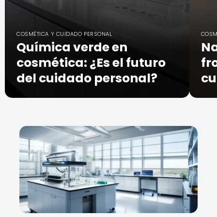
COSMÉTICA Y CUIDADO PERSONAL
COSM
Química verde en
Na
cosmética: ¿Es el futuro
fr
del cuidado personal?
cu