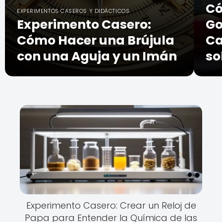
Có
EXPERIMENTOS CASEROS Y DIDÁCTICOS
Experimento Casero:
Go
Cómo Hacer una Brújula
Ca
con una Aguja y un Imán
so
Experimento Casero: Crear un Reloj de
Papa para Entender la Química de las